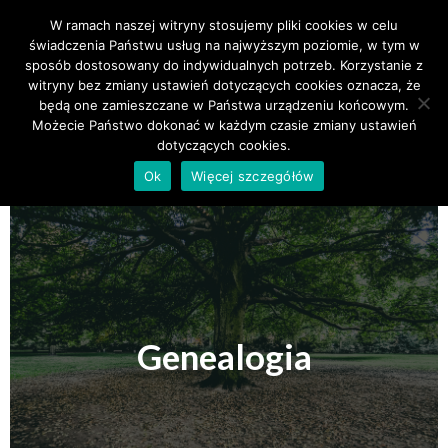
W ramach naszej witryny stosujemy pliki cookies w celu
Primary Menu
świadczenia Państwu usług na najwyższym poziomie, w tym w
Więcej
sposób dostosowany do indywidualnych potrzeb. Korzystanie z
witryny bez zmiany ustawień dotyczących cookies oznacza, że
będą one zamieszczane w Państwa urządzeniu końcowym.
Możecie Państwo dokonać w każdym czasie zmiany ustawień
dotyczących cookies.
Ok
Więcej szczegółów
Bończa
Genealogia
Krucini
Lubicz
Więcej