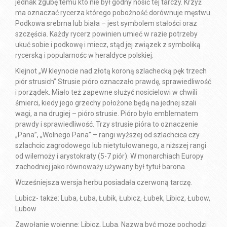
jednak zgubę temu kto nie był godny nosić tej tarczy. Krzyż
ma oznaczać rycerza którego pobożność dorównuje męstwu.
Podkowa srebrna lub biała – jest symbolem stałości oraz
szczęścia. Każdy rycerz powinien umieć w razie potrzeby
ukuć sobie i podkowę i miecz, stąd jej związek z symboliką
rycerską i popularnośc w heraldyce polskiej.
Klejnot „W kleynocie nad złotą koroną szlachecką pęk trzech
piór strusich” Strusie pióro oznaczało prawdę, sprawiedliwość
i porządek. Miało też zapewne służyć nosicielowi w chwili
śmierci, kiedy jego grzechy położone będą na jednej szali
wagi, a na drugiej – pióro strusie. Pióro było emblematem
prawdy i sprawiedliwość. Trzy strusie pióra to oznaczenie
„Pana”, „Wolnego Pana” – rangi wyższej od szlachcica czy
szlachcic zagrodowego lub nietytułowanego, a niższej rangi
od wilemoży i arystokraty (5-7 piór). W monarchiach Europy
zachodniej jako równoważy używany był tytuł barona.
Wcześniejsza wersja herbu posiadała czerwoną tarczę.
Lubicz- także: Luba, Łuba, Łubik, Łubicz, Łubek, Libicz, Łubow,
Lubow
Zawołanie wojenne: Libicz, Luba. Nazwa być może pochodzi