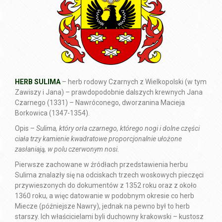
HERB SULIMA
– herb rodowy Czarnych z Wielkopolski (w tym
Zawiszy i Jana) – prawdopodobnie dalszych krewnych Jana
Czarnego (1331) – Nawróconego, dworzanina Macieja
Borkowica (1347-1354).
Opis –
Sulima, który orła czarnego, którego nogi i dolne części
ciała trzy kamienie kwadratowe proporcjonalnie ułożone
zasłaniają, w polu czerwonym nosi.
Pierwsze zachowane w źródłach przedstawienia herbu
Sulima znalazły się na odciskach trzech woskowych pieczęci
przywieszonych do dokumentów z 1352 roku oraz z około
1360 roku, a więc datowanie w podobnym okresie co herb
Miecze (późniejsze Nawry), jednak na pewno był to herb
starszy
. Ich właścicielami byli duchowny krakowski – kustosz