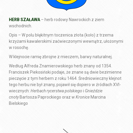
HERB SZAŁAWA
– herb rodowy Nawrockich z ziem
wschodnich.
Opis – W polu błękitnym toczenica złota (koło) z trzema
krzyżami kawalerskimi zaćwieczonymi wewnątrz, ułożonymi
w rosochę.
W klejnocie ramię zbrojne z mieczem, barwy naturalnej.
Według Alfreda Znamierowskiego herb znany od 1354
.
Franciszek Piekosiński podaje, że znane są dwie bezimienne
pieczęcie z tym herbem z roku 1464
. Średniowieczny klejnot
tego herbu nie był znany, pojawił się dopiero w źródłach XVI-
wiecznych:
Herbach rycerstwa polskiego
i
Gnieździe
cnoty
Bartosza Paprockiego oraz w
Kronice
Marcina
Bielskiego