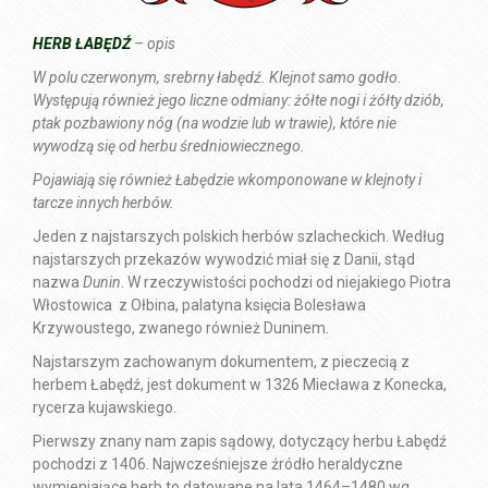
HERB ŁABĘDŹ
– opis
W polu czerwonym, srebrny łabędź. Klejnot samo godło.
Występują również jego liczne odmiany: żółte nogi i żółty dziób,
ptak pozbawiony nóg (na wodzie lub w trawie), które nie
wywodzą się od herbu średniowiecznego.
Pojawiają się również Łabędzie wkomponowane w klejnoty i
tarcze innych herbów.
Jeden z najstarszych polskich herbów szlacheckich. Według
najstarszych przekazów wywodzić miał się z Danii, stąd
nazwa
Dunin
. W rzeczywistości pochodzi od niejakiego Piotra
Włostowica z Ołbina, palatyna księcia Bolesława
Krzywoustego, zwanego również Duninem.
Najstarszym zachowanym dokumentem, z pieczecią z
herbem Łabędź, jest dokument w 1326 Miecława z Konecka,
rycerza kujawskiego.
Pierwszy znany nam zapis sądowy, dotyczący herbu Łabędź
pochodzi z 1406. Najwcześniejsze źródło heraldyczne
wymieniające herb to datowane na lata 1464–1480 wg