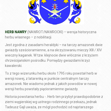
HERB NAWRY
(NAWROT/NAWROCKI) – wersja historyczna
herbu własnego – z nobilitacji.
Jest zgodna z zasadami heraldyki – na tarczy amazonek dwie
gwiazdy sześcioramienne, a na skrzyżowaniu mieczy XIII / XIV
wieczny kaganek. W tzw. klejnocie dwie włócznie z krzyżem
chrześcijańskim pośrodku. Pomiędzy gwiazdami krzyż
kawalerski.
To z tego wizerunku herbu około 1795 roku powstał herb w
wersji nowej, z latarenką w punkcie centralnym tarczy
amazonek. Nie wiadomo jednak z jakich powodów w nowej
wersji herbu powstały pięcioramienne gwiazdy.
Historia powstania herbu -. Herb ten przybył prawdopodobnie z
ziemi węgierskiej wg ustnego rodzinnego przekazu, jednak
Tadeusz Gajl uważa, ze mógł pochodzić od najstarszego