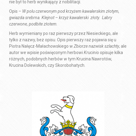
nie był to herb wynikający z nobilitacji.
Opis –
W polu czerwonym pod krzyżem kawalerskim złotym,
gwiazda srebrna. Klejnot – krzyż kawalerski złoty. Labry
czerwone, podbite złotem.
Herb wymieniany po raz pierwszy przez Niesieckiego, ale
tylko z nazwy, bez opisu
. Opis pierwszy raz pojawia się u
Piotra Nałęcz-Małachowskiego w
Zbiorze nazwisk szlachty
, ale
autor we wpisie poświęconym herbowi
Krucini
o opisuje kilka
różnych, podobnych herbów w tym Krucina Nawrotów,
Krucina Dolewskich, czy Skorobohatych.