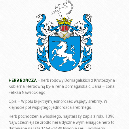
HERB BOŃCZA
– herb rodowy Domagalskich z Krotoszyna i
Kobierna. Herbowną była Irena Domagalska c. Jana – żona
Feliksa Nawrockiego.
Opis – W polu błękitnym jednorożec wspięty srebrny. W
klejnocie pół wspiętego jednorożca srebrnego.
Herb pochodzenia włoskiego, najstarszy zapis z roku 1396.
Najwcześniejsze źródło heraldyczne wymieniające herb to
datowane na lata 1464–1480 Insignia seu… polskiego