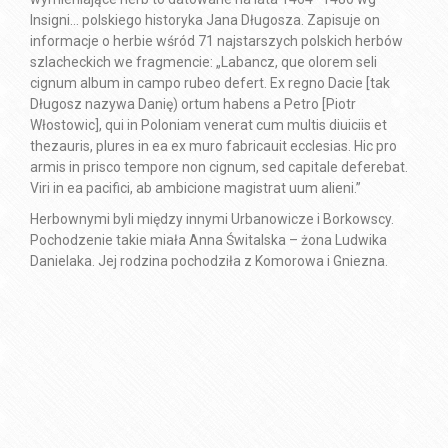
Insigni… polskiego historyka Jana Długosza. Zapisuje on
informacje o herbie wśród 71 najstarszych polskich herbów
szlacheckich we fragmencie: „Labancz, que olorem seli
cignum album in campo rubeo defert. Ex regno Dacie [tak
Długosz nazywa Danię) ortum habens a Petro [Piotr
Włostowic], qui in Poloniam venerat cum multis diuiciis et
thezauris, plures in ea ex muro fabricauit ecclesias. Hic pro
armis in prisco tempore non cignum, sed capitale deferebat.
Viri in ea pacifici, ab ambicione magistrat uum alieni.”
Herbownymi byli między innymi Urbanowicze i Borkowscy.
Pochodzenie takie miała Anna Świtalska – żona Ludwika
Danielaka. Jej rodzina pochodziła z Komorowa i Gniezna.