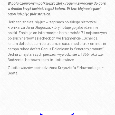
W polu czerwonym półksiężyc złoty, rogami zwrócony do góry,
w środku krzyż łaciński tegoż koloru.
W tzw. klejnocie pawi
ogon lub pięć piór strusich.
Herb ten znalazł się już w zapisach polskiego historyka i
kronikarza Jana Długosza, który notuje go jako rdzennie
polski. Zapisuje on informacje o herbie wśród 71 najstarszych
polskich herbów szlacheckich we fragmencie: „Scheliga
lunam defectuosam ceruleam, in cuius medio crux eminet, in
campo rubeo defert Genus Polonicum in Yenerem pronunt”.
Jedna z najstarszych pieczeci wywodzi sie z 1366 roku tzw.
Bodzenta. Herbowni to m. in. Lisikiewicze.
Z Lisikiewiczów pochodzi żona Krzysztofa F. Nawrockiego –
Beata.