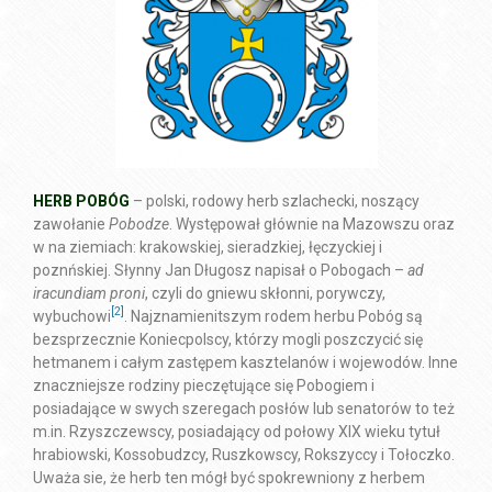
HERB POBÓG
– polski, rodowy herb szlachecki, noszący
zawołanie
Pobodze
. Występował głównie na Mazowszu oraz
w na ziemiach: krakowskiej, sieradzkiej, łęczyckiej i
poznńskiej
. Słynny Jan Długosz napisał o Pobogach –
ad
iracundiam proni
, czyli do gniewu skłonni, porywczy,
[2]
wybuchowi
. Najznamienitszym rodem herbu Pobóg są
bezsprzecznie Koniecpolscy, którzy mogli poszczycić się
hetmanem i całym zastępem kasztelanów i wojewodów. Inne
znaczniejsze rodziny pieczętujące się Pobogiem i
posiadające w swych szeregach posłów lub senatorów to też
m.in. Rzyszczewscy, posiadający od połowy XIX wieku tytuł
hrabiowski, Kossobudzcy, Ruszkowscy, Rokszyccy i Tołoczko.
Uważa sie, że herb ten mógł być spokrewniony z herbem