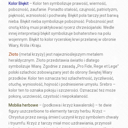
Kolor Błękit
– Kolor ten symbolizuje prawość, wierność,
pobożność, zaufanie. Ponadto stałość, czujność, patriotyzm,
piękność, wzniosłość i pochwałę. Błękit pola tarczy jest barwą
nieba. Błękit nieba symbolizuje pobożność. Pobożność jest
cnotą którą musi praktykować rycerz chrześcijański. Wedle
innej interpretacji błękit symbolizuje bohaterstwo na polu
wojennym. Błękit to kolor rycerskiej krwi przelanej w obronie
Wiary, Króla i Kraju.
Złoto
(metal krzyży) jest najwznioślejszym metalem
heraldycznym. Złoto przedstawia światło i dlatego
symbolizuje Wiarę. Zgodnie z zasadą „Pro Fide, Rege et Lege”
polski szlachcic zobowiązany jest do obrony Świętej Wiary
przodków. Kolor ten oznacza też szlachetność, życzliwość,
otuchę, wyniosłość, hojność i podniesienie umysłu. Srebro –
kolor ten to oznaka pokoju i szczerości. Oznaczać też może
pokorę, uczciwość, czystość i niepokalaność.
Mobilia herbowe
– (podkowa i krzyż kawalerski) – te dwie
figury uszczerbione to elementy tarczy herbu. Krzyż –
Chrystus przez swoją śmierć uczynił krzyż symbolem chwały
i tryumfu. Krzyż z tarczy miał moc uzdrawiania, przynosił