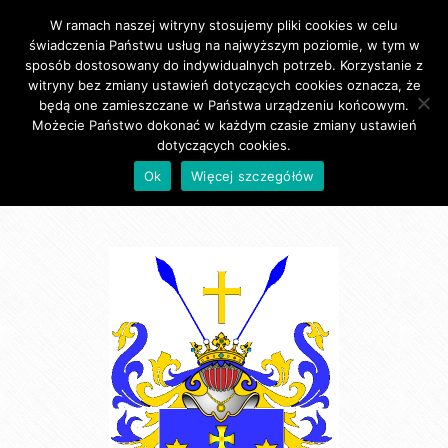
W ramach naszej witryny stosujemy pliki cookies w celu
Primary Menu
świadczenia Państwu usług na najwyższym poziomie, w tym w
sposób dostosowany do indywidualnych potrzeb. Korzystanie z
witryny bez zmiany ustawień dotyczących cookies oznacza, że
będą one zamieszczane w Państwa urządzeniu końcowym.
Możecie Państwo dokonać w każdym czasie zmiany ustawień
dotyczących cookies.
Herby Rodzinne
Ok
Więcej szczegółów