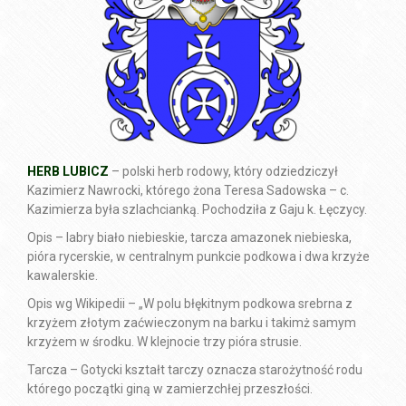
HERB LUBICZ
– polski herb rodowy, który odziedziczył
Kazimierz Nawrocki, którego żona Teresa Sadowska – c.
Kazimierza była szlachcianką. Pochodziła z Gaju k. Łęczycy.
Opis – labry biało niebieskie, tarcza amazonek niebieska,
pióra rycerskie, w centralnym punkcie podkowa i dwa krzyże
kawalerskie.
Opis wg Wikipedii – „W polu błękitnym podkowa srebrna z
krzyżem złotym
zaćwieczonym na barku i takimż samym
krzyżem w środku. W klejnocie trzy pióra strusie.
Tarcza – Gotycki kształt tarczy oznacza starożytność rodu
którego początki giną w zamierzchłej przeszłości.