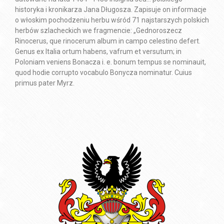
historyka i kronikarza Jana Długosza. Zapisuje on informacje
o włoskim pochodzeniu herbu wśród 71 najstarszych polskich
herbów szlacheckich we fragmencie: „Gednoroszecz
Rinocerus, que rinocerum album in campo celestino defert.
Genus ex Italia ortum habens, vafrum et versutum; in
Poloniam veniens Bonacza i. e. bonum tempus se nominauit,
quod hodie corrupto vocabulo Bonycza nominatur. Cuius
primus pater Myrz.