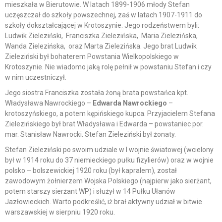
mieszkała w Bierutowie. W latach 1899-1906 młody Stefan
uczęszczał do szkoły powszechnej, zaś w latach 1907-1911 do
szkoły dokształcającej w Krotoszynie. Jego rodzeństwem byli:
Ludwik Zieleziński, Franciszka Zielezińska, Maria Zielezińska,
Wanda Zielezińska, oraz Marta Zielezińska. Jego brat Ludwik
Zieleziński był bohaterem Powstania Wielkopolskiego w
Krotoszynie. Nie wiadomo jaką rolę pełnił w powstaniu Stefan i czy
w nim uczestniczył.
Jego siostra Franciszka została żoną brata powstańca kpt.
Władysława Nawrockiego –
Edwarda Nawrockiego
–
krotoszyńskiego, a potem kępińskiego kupca. Przyjacielem Stefana
Zielezińskiego był brat Władysława i Edwarda – powstaniec por.
mar. Stanisław Nawrocki. Stefan Zieleziński był żonaty.
Stefan Zieleziński po swoim udziale w I wojnie światowej (wcielony
był w 1914 roku do 37 niemieckiego pułku fizylierów) oraz w wojnie
polsko – bolszewickiej 1920 roku (był kapralem), został
zawodowym żołnierzem Wojska Polskiego (najpierw jako sierżant,
potem starszy sierżant WP) i służył w 14 Pułku Ułanów
Jazłowieckich. Warto podkreślić, iż brał aktywny udział w bitwie
warszawskiej w sierpniu 1920 roku.