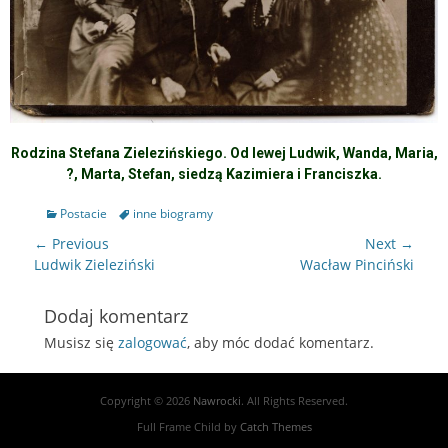
Rodzina Stefana Zielezińskiego. Od lewej Ludwik, Wanda, Maria,
?, Marta, Stefan, siedzą Kazimiera i Franciszka.
Postacie
inne biogramy
← Previous
Next →
Ludwik Zieleziński
Wacław Pinciński
Dodaj komentarz
Musisz się
zalogować
, aby móc dodać komentarz.
Copyright © 2026
Nawrocki
. All Rights Reserved.
Full Frame Child by
Catch Themes