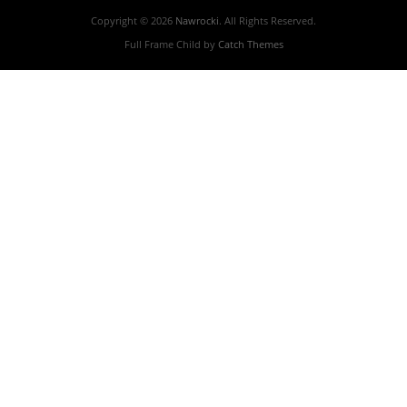
Copyright © 2026
Nawrocki
. All Rights Reserved.
Full Frame Child by
Catch Themes