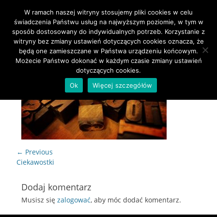
W ramach naszej witryny stosujemy pliki cookies w celu
Primary Menu
Skip
świadczenia Państwu usług na najwyższym poziomie, w tym w
to
sposób dostosowany do indywidualnych potrzeb. Korzystanie z
content
witryny bez zmiany ustawień dotyczących cookies oznacza, że
będą one zamieszczane w Państwa urządzeniu końcowym.
Możecie Państwo dokonać w każdym czasie zmiany ustawień
dotyczących cookies.
Ok
Więcej szczegółów
Nawigacja
← Previous
wpisu
Previous
Ciekawostki
post:
Dodaj komentarz
Musisz się
zalogować
, aby móc dodać komentarz.