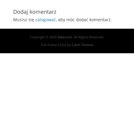
post:
Dodaj komentarz
Musisz się
zalogować
, aby móc dodać komentarz.
Copyright © 2026
Nawrocki
. All Rights Reserved.
Full Frame Child by
Catch Themes