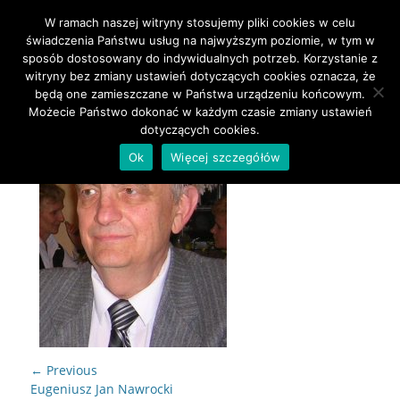
W ramach naszej witryny stosujemy pliki cookies w celu
Primary Menu
Skip
świadczenia Państwu usług na najwyższym poziomie, w tym w
to
sposób dostosowany do indywidualnych potrzeb. Korzystanie z
content
witryny bez zmiany ustawień dotyczących cookies oznacza, że
będą one zamieszczane w Państwa urządzeniu końcowym.
Możecie Państwo dokonać w każdym czasie zmiany ustawień
dotyczących cookies.
Ok
Więcej szczegółów
Nawigacja
← Previous
wpisu
Previous
Eugeniusz Jan Nawrocki