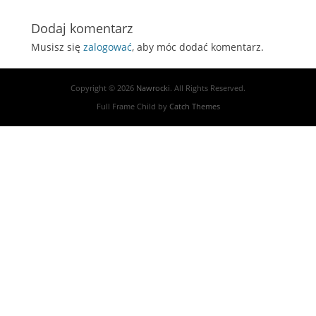
post:
Dodaj komentarz
Musisz się
zalogować
, aby móc dodać komentarz.
Copyright © 2026
Nawrocki
. All Rights Reserved.
Full Frame Child by
Catch Themes