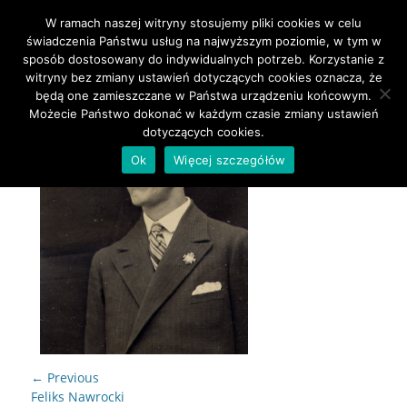
W ramach naszej witryny stosujemy pliki cookies w celu
Primary Menu
Skip
świadczenia Państwu usług na najwyższym poziomie, w tym w
to
sposób dostosowany do indywidualnych potrzeb. Korzystanie z
content
witryny bez zmiany ustawień dotyczących cookies oznacza, że
będą one zamieszczane w Państwa urządzeniu końcowym.
Możecie Państwo dokonać w każdym czasie zmiany ustawień
dotyczących cookies.
Ok
Więcej szczegółów
Nawigacja
← Previous
wpisu
Previous
Feliks Nawrocki