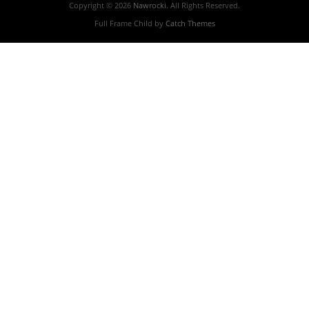
Copyright © 2026
Nawrocki
. All Rights Reserved.
Full Frame Child by
Catch Themes