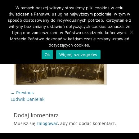
W ramach naszej witryny stosujemy pliki cookies w celu
Primary Menu
Skip
świadczenia Państwu usług na najwyższym poziomie, w tym w
to
sposób dostosowany do indywidualnych potrzeb. Korzystanie z
content
witryny bez zmiany ustawień dotyczących cookies oznacza, że
będą one zamieszczane w Państwa urządzeniu końcowym.
Możecie Państwo dokonać w każdym czasie zmiany ustawień
dotyczących cookies.
Ok
Więcej szczegółów
Nawigacja
← Previous
wpisu
Previous
Ludwik Danielak
post:
Dodaj komentarz
Musisz się
zalogować
, aby móc dodać komentarz.