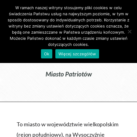
W ramach naszej witryny stosujemy pliki cookies w celu
Primary Menu
świadczenia Państwu usług na najwyższym poziomie, w tym w
sposób dostosowany do indywidualnych potrzeb. Korzystanie z
witryny bez zmiany ustawień dotyczących cookies oznacza, że
będą one zamieszczane w Państwa urządzeniu końcowym.
Możecie Państwo dokonać w każdym czasie zmiany ustawień
dotyczących cookies.
Pleszew
Ok
Więcej szczegółów
Miasto Patriotów
To miasto w województwie wielkopolskim
(rejon południowy), na Wysoczyźnie