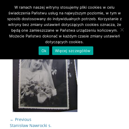
W ramach naszej witryny stosujemy pliki cookies w celu
Primary Menu
Skip
świadczenia Państwu usług na najwyższym poziomie, w tym w
to
sposób dostosowany do indywidualnych potrzeb. Korzystanie z
content
witryny bez zmiany ustawień dotyczących cookies oznacza, że
będą one zamieszczane w Państwa urządzeniu końcowym.
Możecie Państwo dokonać w każdym czasie zmiany ustawień
dotyczących cookies.
Ok
Więcej szczegółów
Nawigacja
← Previous
wpisu
Previous
Stanisław Nawrocki s.