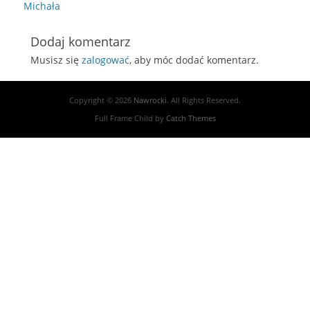
post:
Michała
Dodaj komentarz
Musisz się
zalogować
, aby móc dodać komentarz.
Copyright © 2026
Nawrocki
. All Rights Reserved.
Full Frame Child by
Catch Themes