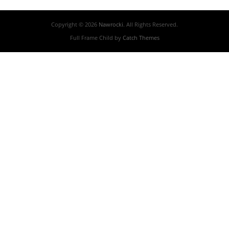
Copyright © 2026
Nawrocki
. All Rights Reserved.
Full Frame Child by
Catch Themes