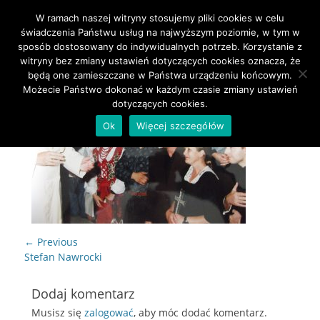
W ramach naszej witryny stosujemy pliki cookies w celu
Primary Menu
Skip
świadczenia Państwu usług na najwyższym poziomie, w tym w
to
sposób dostosowany do indywidualnych potrzeb. Korzystanie z
content
witryny bez zmiany ustawień dotyczących cookies oznacza, że
będą one zamieszczane w Państwa urządzeniu końcowym.
Możecie Państwo dokonać w każdym czasie zmiany ustawień
dotyczących cookies.
Ok
Więcej szczegółów
Nawigacja
← Previous
wpisu
Previous
Stefan Nawrocki
post:
Dodaj komentarz
Musisz się
zalogować
, aby móc dodać komentarz.