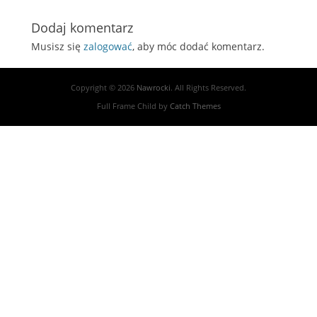
post:
Dodaj komentarz
Musisz się
zalogować
, aby móc dodać komentarz.
Copyright © 2026
Nawrocki
. All Rights Reserved.
Full Frame Child by
Catch Themes