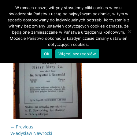
W ramach naszej witryny stosujemy pliki cookies w celu
Primary Menu
Skip
świadczenia Państwu usług na najwyższym poziomie, w tym w
to
sposób dostosowany do indywidualnych potrzeb. Korzystanie z
content
witryny bez zmiany ustawień dotyczących cookies oznacza, że
będą one zamieszczane w Państwa urządzeniu końcowym.
Możecie Państwo dokonać w każdym czasie zmiany ustawień
dotyczących cookies.
Ok
Więcej szczegółów
Nawigacja
← Previous
wpisu
Previous
Władysław Nawrocki