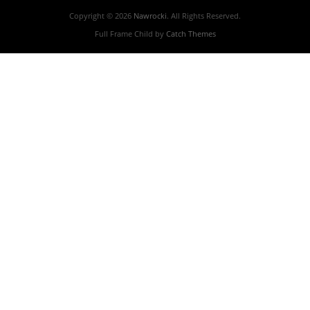
Copyright © 2026
Nawrocki
. All Rights Reserved.
Full Frame Child by
Catch Themes