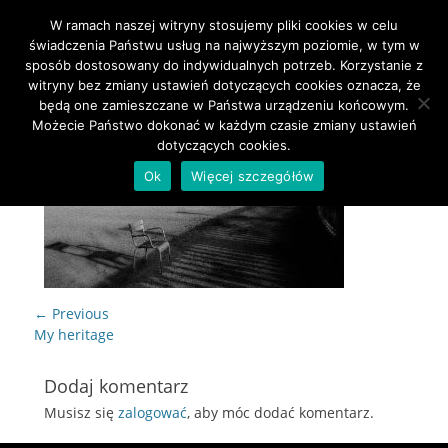
W ramach naszej witryny stosujemy pliki cookies w celu
Primary Menu
Skip
świadczenia Państwu usług na najwyższym poziomie, w tym w
to
sposób dostosowany do indywidualnych potrzeb. Korzystanie z
content
witryny bez zmiany ustawień dotyczących cookies oznacza, że
będą one zamieszczane w Państwa urządzeniu końcowym.
Możecie Państwo dokonać w każdym czasie zmiany ustawień
dotyczących cookies.
Ok
Więcej szczegółów
Nawigacja
← Previous
wpisu
Previous
My heritage
post:
Dodaj komentarz
Musisz się
zalogować
, aby móc dodać komentarz.