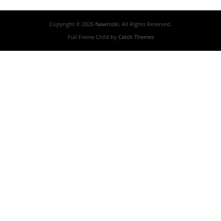
Copyright © 2026
Nawrocki
. All Rights Reserved.
Full Frame Child by
Catch Themes