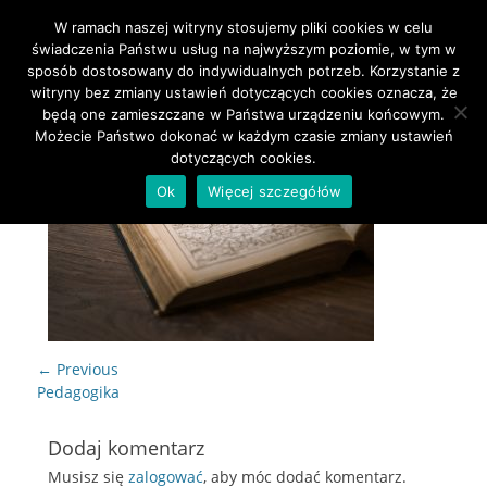
W ramach naszej witryny stosujemy pliki cookies w celu
Primary Menu
Skip
świadczenia Państwu usług na najwyższym poziomie, w tym w
to
sposób dostosowany do indywidualnych potrzeb. Korzystanie z
content
witryny bez zmiany ustawień dotyczących cookies oznacza, że
będą one zamieszczane w Państwa urządzeniu końcowym.
Możecie Państwo dokonać w każdym czasie zmiany ustawień
dotyczących cookies.
Ok
Więcej szczegółów
Nawigacja
← Previous
wpisu
Previous
Pedagogika
post:
Dodaj komentarz
Musisz się
zalogować
, aby móc dodać komentarz.