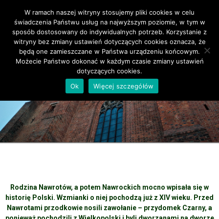
W ramach naszej witryny stosujemy pliki cookies w celu
Primary Menu
świadczenia Państwu usług na najwyższym poziomie, w tym w
sposób dostosowany do indywidualnych potrzeb. Korzystanie z
witryny bez zmiany ustawień dotyczących cookies oznacza, że
będą one zamieszczane w Państwa urządzeniu końcowym.
Możecie Państwo dokonać w każdym czasie zmiany ustawień
dotyczących cookies.
Historia Polski
Ok
Więcej szczegółów
Rodzina Nawrotów, a potem Nawrockich mocno wpisała się w
historię Polski. Wzmianki o niej pochodzą już z XIV wieku. Przed
Nawrotami przodkowie nosili zawołanie – przydomek Czarny, a
ponieważ pochodzili z Wielkopolski i byli dworzanami na dworze