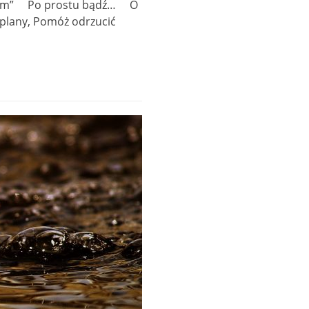
wiatłem” Po prostu bądź… O
 plany, Pomóż odrzucić