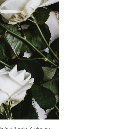
o dwóch Panów Kazimierza