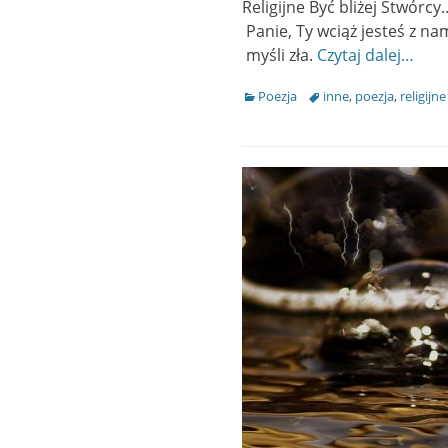
Religijne Być bliżej Stwór
Panie, Ty wciąż jesteś z n
myśli zła.
Czytaj dalej…
Categories
Poezja
Tags
inne
,
poezja
,
religijne