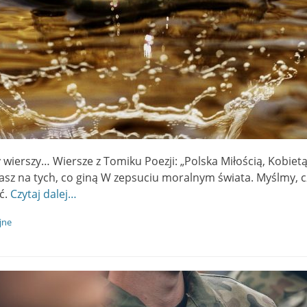
y wierszy… Wiersze z Tomiku Poezji: „Polska Miłością, Kobi
z na tych, co giną W zepsuciu moralnym świata. Myślmy, cz
ć.
Czytaj dalej…
jne