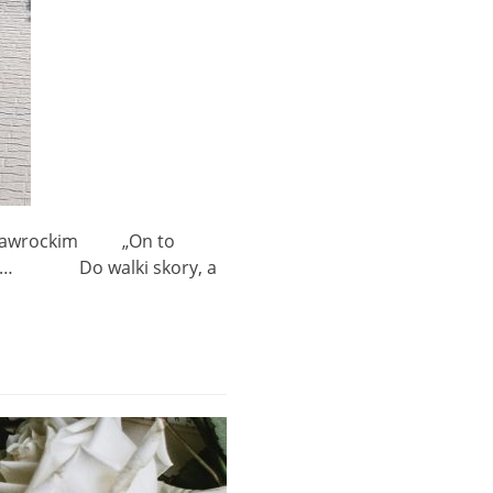
ie Nawrockim „On to
nym… Do walki skory, a