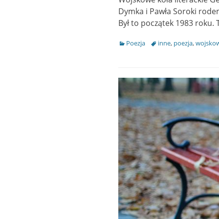
Dymka i Pawła Soroki rode
Był to początek 1983 roku.
Categories
Poezja
Tags
inne
,
poezja
,
wojsko