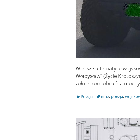
Wiersze o tematyce wojs
Władysław” (Życie Krot
żołnierzom obrońcą 
Categories
Poezja
Tags
inne
,
poezja
,
wojsko