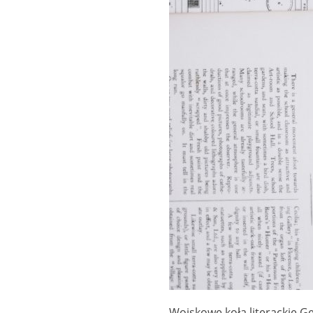
Wojskowe koła literackie G