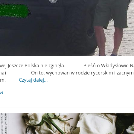
kowej Jeszcze Polska nie zginęła… Pieśń o Władysław
oszyna) On to, wychowan w rodzie rycerskim i zac
mocnym.
Czytaj dalej…
we