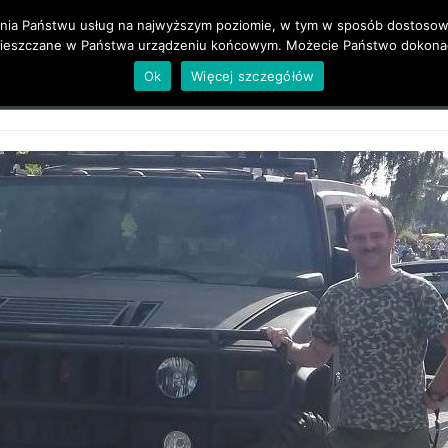
zenia Państwu usług na najwyższym poziomie, w tym w sposób dostosowa
mieszczane w Państwa urządzeniu końcowym. Możecie Państwo dokonać
O mnie
Źródła i Bibliografia
Rodzina
Galeria
Ok
Więcej szczegółów