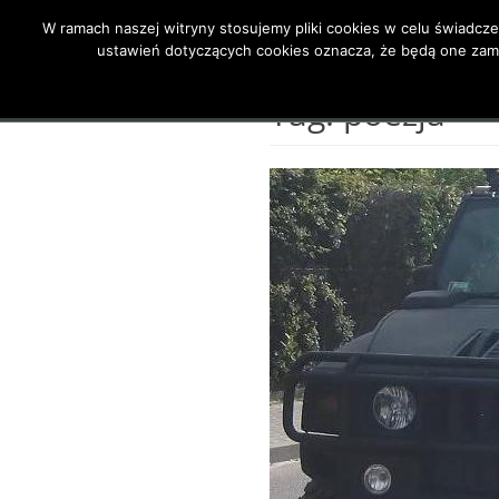
W ramach naszej witryny stosujemy pliki cookies w celu świadc
Primary Menu
Skip
ustawień dotyczących cookies oznacza, że będą one za
Strona główna
to
content
Tag:
poezja