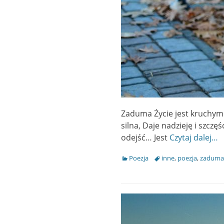
Zaduma Życie jest kruchym
silna, Daje nadzieję i szcz
odejść… Jest
Czytaj dalej…
Categories
Poezja
Tags
inne
,
poezja
,
zaduma