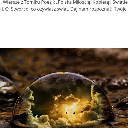
cy… Wiersze z Tomiku Poezji: „Polska Miłością, Kobietą i Ś
ami, O Stwórco, co ożywiasz świat. Daj nam rozpoznać Twoje