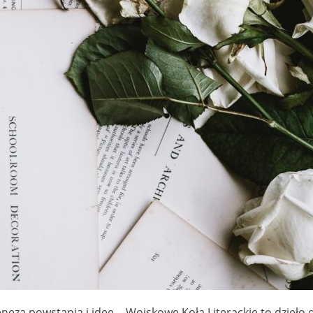
eneza powstania i idee… Wojskowe Koła Literackie to dzieł