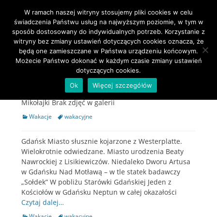
W ramach naszej witryny stosujemy pliki cookies w celu
Primary Menu
Skip
świadczenia Państwu usług na najwyższym poziomie, w tym w
to
sposób dostosowany do indywidualnych potrzeb. Korzystanie z
Tag:
wakacyjne
content
witryny bez zmiany ustawień dotyczących cookies oznacza, że
będą one zamieszczane w Państwa urządzeniu końcowym.
Możecie Państwo dokonać w każdym czasie zmiany ustawień
Okuninka Brak zdjęć w galerii
dotyczących cookies.
Categories
Wakacje
Tags
wakacyjne
Ok
Więcej szczegółów
Mikołajki Brak zdjęć w galerii
Categories
Wakacje
Tags
wakacyjne
Gdańsk Miasto słusznie kojarzone z Westerplatte.
Wielokrotnie odwiedzane. Miasto urodzenia Beaty
Nawrockiej z Lisikiewiczów. Niedaleko Dworu Artusa
w Gdańsku Nad Motławą – w tle statek badawczy
„Sołdek” W pobliżu Starówki Gdańskiej Jeden z
Kościołów w Gdańsku Neptun w całej okazałości
Czytaj dalej…
Categories
Wakacje
Tags
wakacyjne