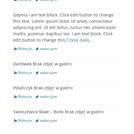
Gdynia I am text block. Click edit button to change
this text. Lorem ipsum dolor sit amet, consectetur
adipiscing elit. Ut elit tellus, luctus nec ullamcorper
mattis, pulvinar dapibus leo. I am text block. Click
edit button to change this
Czytaj dalej…
Categories
Wakacje
Tags
wakacyjne
Darłówek Brak zdjęć w galerii
Categories
Wakacje
Tags
wakacyjne
Polańczyk Brak zdjęć w galerii
Categories
Wakacje
Tags
wakacyjne
Swolszewice Małe – Borki Brak zdjęć w galerii
Categories
Wakacje
Tags
wakacyjne