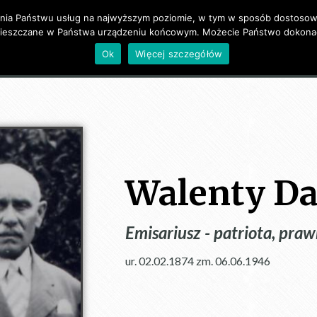
zenia Państwu usług na najwyższym poziomie, w tym w sposób dostosowa
mieszczane w Państwa urządzeniu końcowym. Możecie Państwo dokonać
O mnie
Źródła i Bibliografia
Rodzina
Galeria
Ok
Więcej szczegółów
Walenty Da
Emisariusz - patriota, praw
ur. 02.02.1874 zm. 06.06.1946