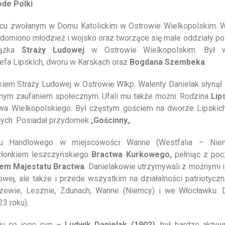
de Polki
.
iecu zwołanym w Domu Katolickim w Ostrowie Wielkopolskim. 
wiadomiono młodzież i wojsko oraz tworzące się małe oddziały p
lążka
Straży Ludowej
w Ostrowie Wielkopolskim. Był w
efa Lipskich, dworu w Karskach oraz
Bogdana Szembeka
.
iem Straży Ludowej w Ostrowie Wlkp. Walenty Danielak słynął z
romnym zaufaniem społecznym. Ufali mu także możni. Rodzina
Lip
owa Wielkopolskiego. Był częstym gościem na dworze Lipskic
wych. Posiadał przydomek „
Gościnny
„.
 Handlowego w miejscowości Wanne (Westfalia – Niemc
członkiem leszczyńskiego
Bractwa Kurkowego,
pełniąc z poc
em Majestatu Bractwa
. Danielakowie utrzymywali z możnymi 
ej, ale także i przede wszystkim na działalności patriotyczne
czewie, Lesznie, Zdunach, Wanne (Niemcy) i we Włocławku. 
3 roku).
niu co jego syn –
Ludwik Danielak (1902)
, był bardzo akty