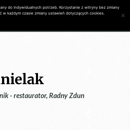
ny do indywidualnych potrzeb. Korzystanie z witryny bez zmiany
 w każdym czasie zmiany ustawień dotyczących cookies.
Moja działalność
Poezja
Kontakt
nielak
nik - restaurator, Radny Zdun