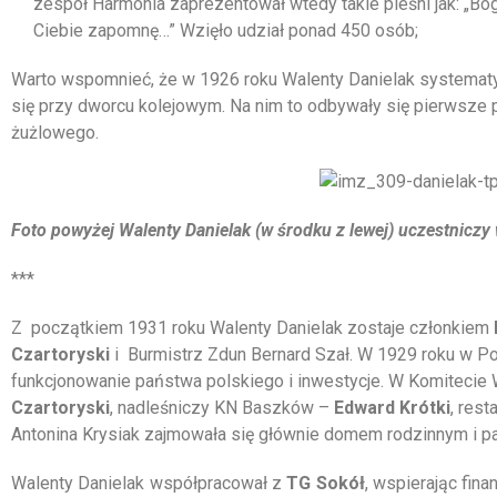
zespół Harmonia zaprezentował wtedy takie pieśni jak: „Bogur
Ciebie zapomnę…” Wzięło udział ponad 450 osób;
Warto wspomnieć, że w 1926 roku Walenty Danielak systemat
się przy dworcu kolejowym. Na nim to odbywały się pierwsze 
żużlowego.
Foto powyżej Walenty Danielak (w środku z lewej) uczestni
***
Z początkiem 1931 roku Walenty Danielak zostaje członkiem
Czartoryski
i Burmistrz Zdun Bernard Szał. W 1929 roku w 
funkcjonowanie państwa polskiego i inwestycje. W Komitecie 
Czartoryski
, nadleśniczy KN Baszków –
Edward Krótki
, res
Antonina Krysiak zajmowała się głównie domem rodzinnym i p
Walenty Danielak współpracował z
TG Sokół
, wspierając fin