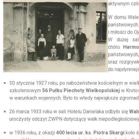
aktywnym czł
W domu Walen
państwowych. 
i miłości do O
W dużej sali
chóru
Harmo
państwowych, 
oraz rozgryw
do najsłynniej
30 stycznia 1927 roku, po nabożeństwie kościelnym w wielk
szkoleniowym
56 Pułku Piechoty Wielkopolskiej
w Krotos
w warunkach wojennych. Było to wtedy największe zgroma
26 marca 1933 roku w sali Hotelu Danielaka odbyło się
Wal
uroczysty odczyt ZWPN dotyczący walk niepodległościowy
w 1936 roku, z okazji
400 lecia ur. ks. Piotra Skargi
koło 