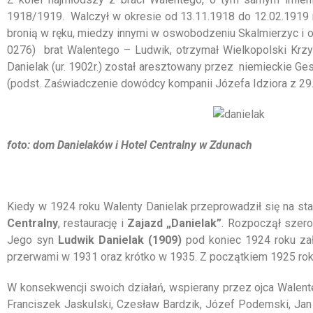
1918/1919. Walczył w okresie od 13.11.1918 do 12.02.1919 ro
bronią w ręku, miedzy innymi w oswobodzeniu Skalmierzyc i o
0276) brat Walentego – Ludwik, otrzymał Wielkopolski Krzy
Danielak (ur. 1902r.) został aresztowany przez niemieckie G
(podst. Zaświadczenie dowódcy kompanii Józefa Idziora z 29.
foto: dom Danielaków i Hotel Centralny w Zdunach
Kiedy w 1924 roku Walenty Danielak przeprowadził się na stał
Centralny
, restaurację i
Zajazd „Danielak”
. Rozpoczął szero
Jego syn
Ludwik Danielak (1909)
pod koniec 1924 roku zał
przerwami w 1931 oraz krótko w 1935. Z początkiem 1925 roku
W konsekwencji swoich działań, wspierany przez ojca Walente
Franciszek Jaskulski, Czesław Bardzik, Józef Podemski, Jan