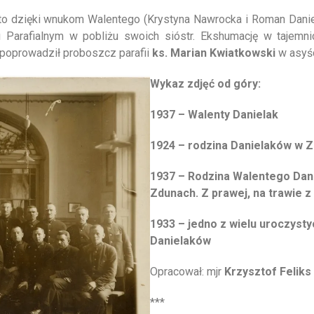
y to dzięki wnukom Walentego (Krystyna Nawrocka i Roman Dani
arafialnym w pobliżu swoich sióstr. Ekshumację w tajemni
poprowadził proboszcz parafii
ks. Marian Kwiatkowski
w asyśc
Wykaz zdjęć od góry:
1937 – Walenty Danielak
1924 – rodzina Danielaków w 
1937 – Rodzina Walentego Dan
Zdunach. Z prawej, na trawie z
1933 – jedno z wielu uroczyst
Danielaków
Opracował: mjr
Krzysztof Feliks
***