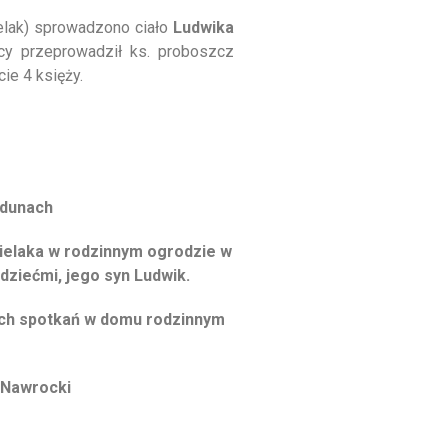
elak) sprowadzono ciało
Ludwika
cy przeprowadził ks. proboszcz
ie 4 księży.
Zdunach
ielaka w rodzinnym ogrodzie w
 dziećmi, jego syn Ludwik.
ych spotkań w domu rodzinnym
 Nawrocki