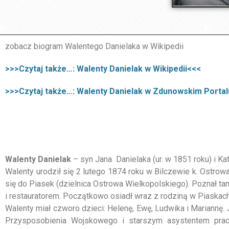
zobacz biogram Walentego Danielaka w Wiki
>>>Czytaj także…: Walenty Danielak w Wikipedii<<<
>>>Czytaj także…: Walenty Danielak w Zdunowskim Porta
Walenty Danielak
– syn Jana Danielaka (ur. w 1851 roku) i K
Walenty urodził się 2 lutego 1874 roku w Bilczewie k. Ostro
się do Piasek (dzielnica Ostrowa Wielkopolskiego). Poznał t
i restauratorem. Początkowo osiadł wraz z rodziną w Piaskach
Walenty miał czworo dzieci: Helenę, Ewę, Ludwika i Mariannę.
Przysposobienia Wojskowego i starszym asystentem pra