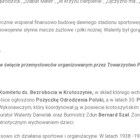
odzica”, „Stabat Mater”, „W krzyżu cierpienie”, „Ojczyzno ma”, „
ycznie wspierał finansowo budowę dawnego stadionu sportoweg
powojenne słynne mecze żużlowe i piłki nożnej. Walenty był go
czy w święcie przemysłowców organizowanym przez Towarzystwo
Komitetu ds. Bezrobocia w Krotoszynie,
w skład którego wcho
Polsce ogłoszono
Pożyczkę Odrodzenia Polski,
a w latach 30.
P
Wykonawczym, który koordynował ją w powiecie krotoszyńskim zn
taurator Walenty Danielak oraz Burmistrz Zdun
Bernard Szał
. Żo
atriotycznym wychowaniem dzieci.
ansowo ich działania sportowe i organizacyjne. W latach 1938 -