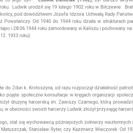
ku. Ludwik urodził się 19 lutego 1902 roku w Bilczewie. Brał o
kolicy, pod dowództwem Józefa Idziora. Uchwałą Rady Państwa 
ż Powstańczy. Od 1940 do 1944 roku działa w strukturach pa
estapo i 28.06.1944 roku zamordowany w Kaliszu i pochowany na
12. 1933 roku).
e do Zdun k. Krotoszyna, od razu rozpoczął działalność patrio
ko pojęte społeczne konsultacje w kręgach organizacji społecz
ożył drużynę harcerską im. Zawiszy Czarnego, którą prowadzi
, w obecności swoich harcerzy Ludwik złożył przysięgę harcer
go, stał się wychowawcą późniejszych żołnierzy niezłomnych i w
 Matuszczak, Stanisław Ryter, czy Kazimierz Wieczorek. Od 19