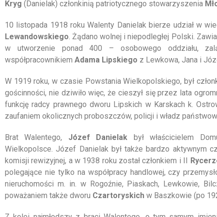
Kryg
(Danielak) członkinią patriotycznego stowarzyszenia
Mło
10 listopada 1918 roku Walenty Danielak bierze udział w w
Lewandowskiego
. Żądano wolnej i niepodległej Polski. Za
w utworzenie ponad 400 – osobowego oddziału, za
współpracownikiem
Adama Lipskiego
z Lewkowa, Jana i Józ
W 1919 roku, w czasie Powstania Wielkopolskiego, był członk
gościnności, nie dziwiło więc, że cieszył się przez lata og
funkcję radcy prawnego dworu Lipskich w Karskach k. Ostr
zaufaniem okolicznych proboszczów, policji i władz państwo
Brat Walentego,
Józef Danielak
był właścicielem Domu
Wielkopolsce. Józef Danielak był także bardzo aktywnym 
komisji rewizyjnej, a w 1938 roku został członkiem i II
Rycerz
polegające nie tylko na współpracy handlowej, czy przemysłow
nieruchomości m. in. w Rogoźnie, Piaskach, Lewkowie, Bil
poważaniem także dworu
Czartoryskich
w Baszkowie (po 192
Z kolei najmłodszy z braci Walentego, o tym samym imie