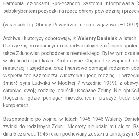
Harmonia, członkami Społecznego Systemu Informowania (
subskrybentem pożyczki na rzecz obrony powietrznej i przec
(w ramach Ligi Obrony Powietrznej i Przeciwgazowej – LOPP)
Archiwa i historycy odnotowują, iż
Walenty Danielak
w latach 
Cieszył się on ogromnym i niepodważalnym zaufaniem społec
także Zdunowian pochodzenia niemieckiego. Był w tym czasie 
w okolicach i pobliskim Krotoszynie. Chętnie też wspierał be
restauracji i zajeździe, oraz finansowo pomagał rodzinom u
Wspierał też Kazimierza Wieczorka i jego rodzinę. 1 wrześn
śmierć syna Ludwika w Modlnej 7 września 1939), z obawy 
chroniąc swoją rodzinę, opuścił ukochane Zduny. Nie opuści
Rogoźnie, gdzie pomagał mieszkańcom przeżyć trudy okup
kompletach.
Bezpośrednio po wojnie, w latach 1945-1946 Walenty Danie
zwłoki do rodzinnych Zdun. Niestety nie udało mu się to. 
dniu 6 czerwca 1946 roku i pochowany został na tamtejszym C