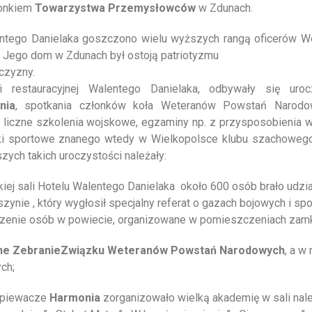
onkiem
Towarzystwa Przemysłowców
w Zdunach.
tego Danielaka goszczono wielu wyższych rangą oficerów Wo
Jego dom w Zdunach był ostoją patriotyzmu
jczyzny.
 restauracyjnej Walentego Danielaka, odbywały się urocz
nia
, spotkania członków koła Weteranów Powstań Narodow
liczne szkolenia wojskowe, egzaminy np. z przysposobienia wo
ki sportowe znanego wtedy w Wielkopolsce klubu szachowego
szych takich uroczystości należały:
iej sali Hotelu Walentego Danielaka około 600 osób brało udzia
zynie , który wygłosił specjalny referat o gazach bojowych i sp
dzenie osób w powiecie, organizowane w pomieszczeniach zamk
ne Zebranie
Związku Weteranów Powstań Narodowych
, a w
ch;
śpiewacze
Harmonia
zorganizowało wielką akademię w sali nale