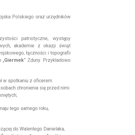
jska Polskiego oraz urzędników
ystości patriotyczne, występy
ych, akademie z okazji świąt
jskowego, łączności i topografii
 „
Giermek
” Zduny. Przykładowo
ł w spotkaniu z oficerem
osobach chronienia się przed nimi
niętych;
 maju tego samego roku,
żącej do Walentego Danielaka,