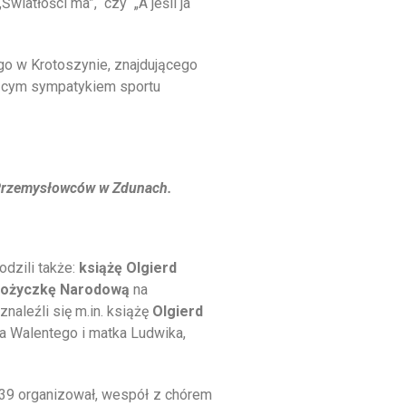
Światłości ma”, czy „A jeśli ja
o w Krotoszynie, znajdującego
rącym sympatykiem sportu
 Przemysłowców w Zdunach.
dzili także:
książę Olgierd
ożyczkę Narodową
na
aleźli się m.in. książę
Olgierd
na Walentego i matka Ludwika,
1939 organizował, wespół z chórem