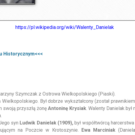
pedii
https://pl.wikipedia.org/wiki/Walenty_Danielak
lu Historycznym<<<
atarzyny Szymczak z Ostrowa Wielkopolskiego (Piaski).
wa Wielkopolskiego. Był dobrze wykształcony (został prawnikiem
am swoją przyszłą żonę
Antoninę Krysiak
. Walenty Danielak był
.
 Jego syn
Ludwik Danielak (1909),
był współtwórcą harcerstwa 
cującym na Poczcie w Krotoszynie.
Ewa Marciniak
(Daniela