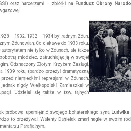
SSI) oraz harcerzami – zbiórki na
Fundusz Obrony Narodo
iwgazowej
.
1928 – 1932, 1932 – 1934 był radnym Zdun.
znym Zdunowian. Co ciekawe do 1933 roku,
autorytetem nie tylko w Zdunach, ale także
zrobotną młodzież, zatrudniając ją w swojej
bogim. Odznaczony Złotym Krzyżem Zasługi.
ia 1939 roku, (bardzo przeżył dramatyczną
przed niemieckimi represjami w Zdunach,
ł jednak nigdy Wielkopolski. Zamieszkał w
acji. Udzielał się także w tzw. tajnych
lak próbował upamiętnić swojego bohaterskiego syna
Ludwika 
Bardzo to przeżywał. Walenty Danielak zmarł nagle w swoim r
mentarzu Parafialnym.