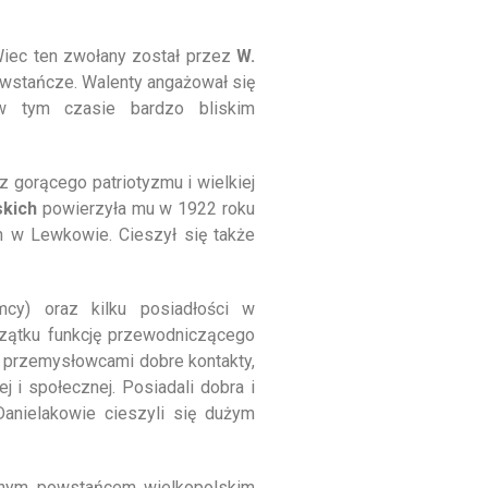
Wiec ten zwołany został przez
W.
owstańcze. Walenty angażował się
 tym czasie bardzo bliskim
 gorącego patriotyzmu i wielkiej
skich
powierzyła mu w 1922 roku
h w Lewkowie. Cieszył się także
y) oraz kilku posiadłości w
zątku funkcję przewodniczącego
i przemysłowcami dobre kontakty,
j i społecznej. Posiadali dobra i
Danielakowie cieszyli się dużym
wnym powstańcem wielkopolskim