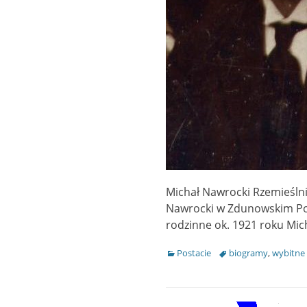
Michał Nawrocki Rzemieślnik
Nawrocki w Zdunowskim Por
rodzinne ok. 1921 roku Mic
Categories
Postacie
Tags
biogramy
,
wybitne