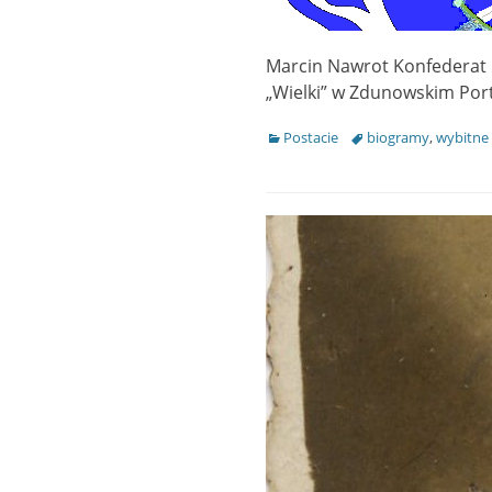
Marcin Nawrot Konfederat b
„Wielki” w Zdunowski
Categories
Postacie
Tags
biogramy
,
wybitne