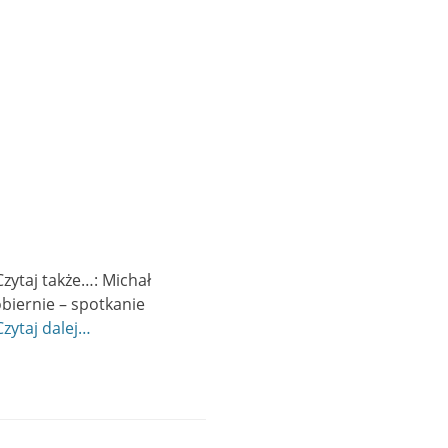
zytaj także…: Michał
iernie – spotkanie
Czytaj dalej…