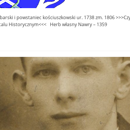
arski i powstaniec kościuszkowski ur. 1738 zm. 1806 >>>Cz
m Portalu Historycznym<<< Herb własny Nawry –