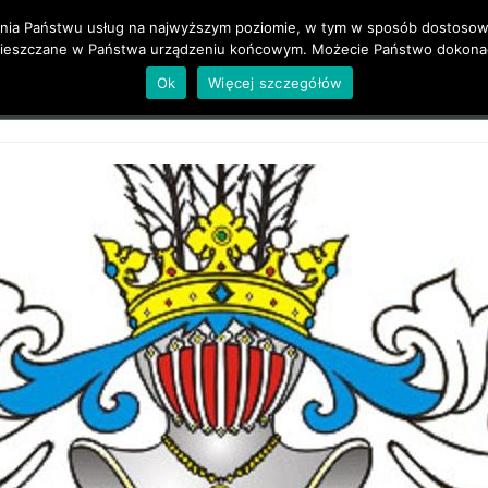
zenia Państwu usług na najwyższym poziomie, w tym w sposób dostosowa
mieszczane w Państwa urządzeniu końcowym. Możecie Państwo dokonać
O mnie
Źródła i Bibliografia
Rodzina
Galeria
Ok
Więcej szczegółów