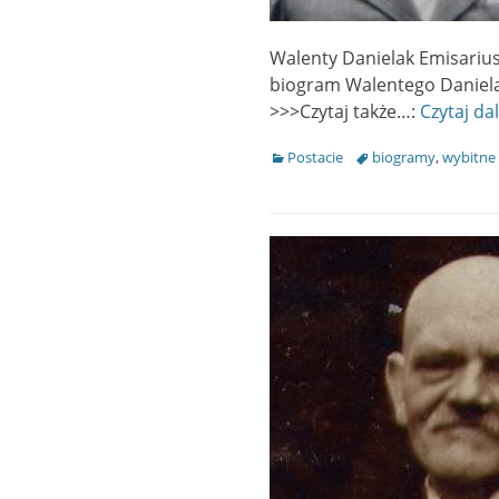
Walenty Danielak Emisarius
biogram Walentego Dani
>>>Czytaj także…:
Czytaj da
Categories
Postacie
Tags
biogramy
,
wybitne