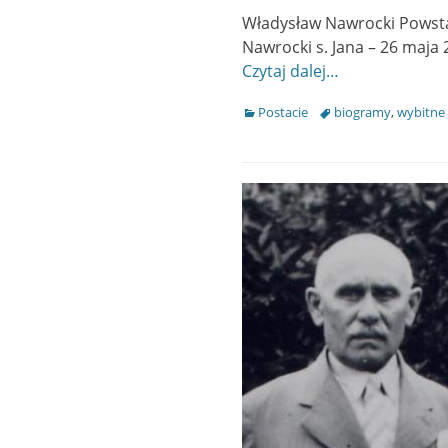
Władysław Nawrocki Powstan
Nawrocki s. Jana – 26 ma
Czytaj dalej…
Categories
Postacie
Tags
biogramy
,
wybitne