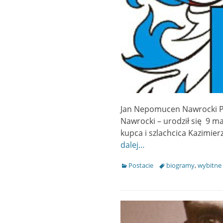
Jan Nepomucen Nawrocki Po
Nawrocki – urodził się 9 m
kupca i szlachcica Kazimie
dalej…
Categories
Postacie
Tags
biogramy
,
wybitne