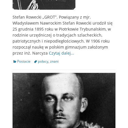
Stefan Rowecki „GROT”. Powiązany z mjr.
Władysławem Nawrockim Stefan Rowecki urodził się
25 grudnia 1895 roku w Piotrkowie Trybunalskim, w
rodzinie urzędniczej o tradycjach szlacheckich,
patriotycznych i niepodległościowych. W 1906 roku
rozpoczął naukę w polskim gimnazjum założonym
przez inż. Narcyza
Czytaj dalej…
Categories
Postacie
Tags
polacy
,
znani