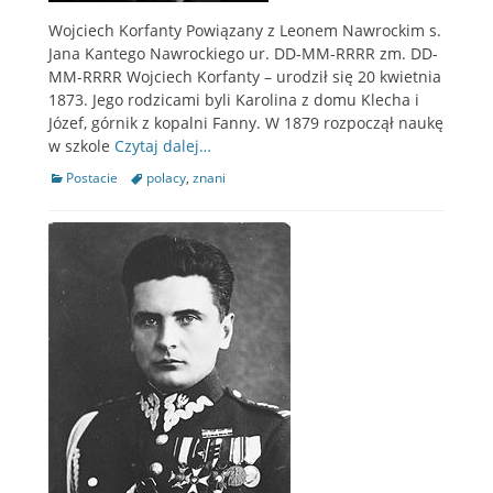
Wojciech Korfanty Powiązany z Leonem Nawrockim s.
Jana Kantego Nawrockiego ur. DD-MM-RRRR zm. DD-
MM-RRRR Wojciech Korfanty – urodził się 20 kwietnia
1873. Jego rodzicami byli Karolina z domu Klecha i
Józef, górnik z kopalni Fanny. W 1879 rozpoczął naukę
w szkole
Czytaj dalej…
Categories
Postacie
Tags
polacy
,
znani