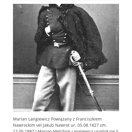
Marian Langiewicz Powiązany z Franciszkiem
Nawrockim vel Jakub Nawrot ur. 05.08.1827 zm.
12.05.1887 I Marian Melchior Langiewicz urodził się 5