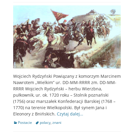
Wojciech Rydzyński Powiązany z komorzym Marcinem
Nawrotem „Wielkim” ur. DD-MM-RRRR zm. DD-MM-
RRRR Wojciech Rydzyński – herbu Wierzbna,
pułkownik, ur. ok. 1720 roku – Stolnik poznański
(1756) oraz marszałek Konfederacji Barskiej (1768 –
1770) na terenie Wielkopolski. Był synem Jana i
Eleonory z Bnińskich.
Czytaj dalej…
Categories
Postacie
Tags
polacy
,
znani