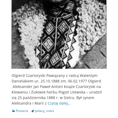
Olgierd Czartoryski Powiązany z radcą Walentym
Danielakiem ur. 25.10.1888 zm. 06.02.1977 Olgierd
Aleksander Jan Paweł Antoni książe Czartoryski na
Klewaniu i Żukowie herbu Pogoń Litewska – urodził
się 25 października 1888 r. w Sielcu. Był synem
Aleksandra i Marii z
Czytaj dalej…
Categories
Postacie
Tags
polacy
,
znani