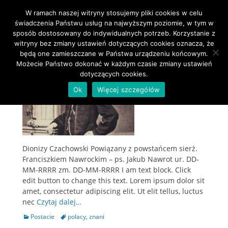
W ramach naszej witryny stosujemy pliki cookies w celu
Primary Menu
Skip
świadczenia Państwu usług na najwyższym poziomie, w tym w
to
sposób dostosowany do indywidualnych potrzeb. Korzystanie z
Tag:
znani
content
witryny bez zmiany ustawień dotyczących cookies oznacza, że
będą one zamieszczane w Państwa urządzeniu końcowym.
Możecie Państwo dokonać w każdym czasie zmiany ustawień
dotyczących cookies.
Ok
Więcej szczegółów
Dionizy Czachowski Powiązany z powstańcem sierż.
Franciszkiem Nawrockim – ps. Jakub Nawrot ur. DD-
MM-RRRR zm. DD-MM-RRRR I am text block. Click
edit button to change this text. Lorem ipsum dolor sit
amet, consectetur adipiscing elit. Ut elit tellus, luctus
nec
Czytaj dalej…
Categories
Postacie
Tags
polacy
,
znani