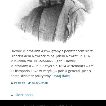
Ludwik Mierosławski Powiązany z powstańcem sierż.
Franciszkiem Nawrockim ps. Jakub Nawrot ur. DD-
MM-RRRR zm. DD-MM-RRRR gen. Ludwik
Mierosławski – ur. 17 stycznia 1814 w Nemours – zm.
22 listopada 1878 w Paryżu) – polski generał, pisarz i
poeta, działacz polityczny
Czytaj dalej…
Categories
Postacie
Tags
polacy
,
znani
Post
← Older posts
navigation